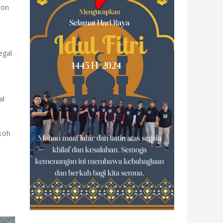
pon
egal
al
koh