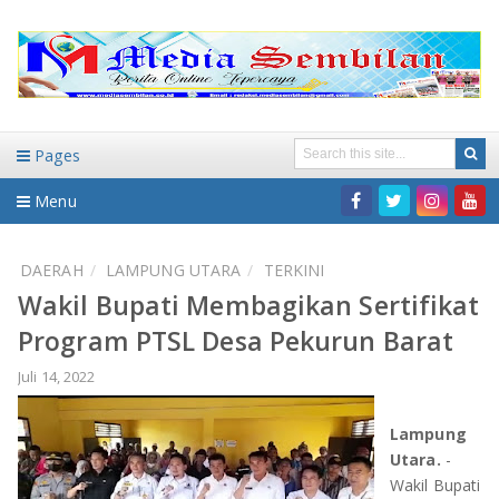
Pages
Menu
Home
DAERAH
LAMPUNG UTARA
TERKINI
Wakil Bupati Membagikan Sertifikat
DAERAH
Program PTSL Desa Pekurun Barat
HUKUM-KRIMINAL
NASIONAL
Juli 14, 2022
PENDIDIKAN
DAERAH
Lampung
Utara.
-
WISATA
BANDAR LAMPUNG
Wakil Bupati