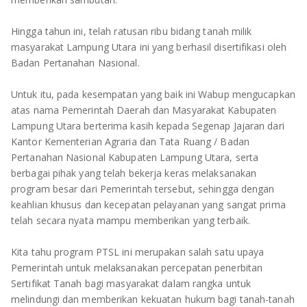
TULANG BAWANG
Hingga tahun ini, telah ratusan ribu bidang tanah milik
TULANG BAWANG BARAT
masyarakat Lampung Utara ini yang berhasil disertifikasi oleh
Badan Pertanahan Nasional.
MESUJI
Untuk itu, pada kesempatan yang baik ini Wabup mengucapkan
WAY KANAN
atas nama Pemerintah Daerah dan Masyarakat Kabupaten
Lampung Utara berterima kasih kepada Segenap Jajaran dari
PRINGSEWU
Kantor Kementerian Agraria dan Tata Ruang / Badan
Pertanahan Nasional Kabupaten Lampung Utara, serta
berbagai pihak yang telah bekerja keras melaksanakan
program besar dari Pemerintah tersebut, sehingga dengan
keahlian khusus dan kecepatan pelayanan yang sangat prima
telah secara nyata mampu memberikan yang terbaik.
Kita tahu program PTSL ini merupakan salah satu upaya
Pemerintah untuk melaksanakan percepatan penerbitan
Sertifikat Tanah bagi masyarakat dalam rangka untuk
melindungi dan memberikan kekuatan hukum bagi tanah-tanah