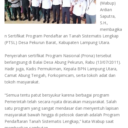
(Wabup)
OLAHRAGA
METRO
Ardian
Saputra,
ADVETORIAL
LAMPUNG TENGAH
S.H.,
membagika
LAMPUNG UTARA
n Sertifikat Program Pendaftar an Tanah Sistematis Lengkap
(PTSL) Desa Pekurun Barat, Kabupaten Lampung Utara.
LAMPUNG TIMUR
Penyerahan sertifikat Program Nasional (Prona) tersebut
LAMPUNG BARAT
berlangsung di Balai Desa Abung Pekurun, Rabu (13/07/2011).
Hadir juga, Kadis Permukiman, Kepala BPN Lampung Utara,
LAMPUNG SELATAN
Camat Abung Tengah, Forkopimcam, serta tokoh adat dan
tokoh masyarakat.
PESAWARAN
“Semua tentu patut bersyukur karena berbagai program
TANGGAMUS
Pemerintah telah secara nyata dirasakan masyarakat. Salah
satu program yang sangat mendasar dan menyentuh lapisan
PESISIR BARAT
masyarakat bawah hingga di pelosok daerah adalah Program
Pendaftaran Tanah Sistematis Lengkap,” kata Wabup saat
memberikan sambutan.