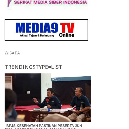
WISATA
TRENDING$TYPE=LIST
BPJS KESEHATAN PASTIKAN PESERTA JKN