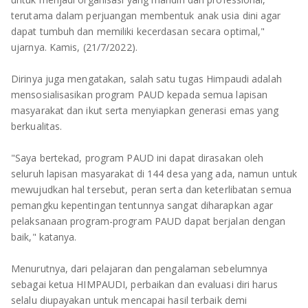
TULANG BAWANG
terutama dalam perjuangan membentuk anak usia dini agar
dapat tumbuh dan memiliki kecerdasan secara optimal,"
TULANG BAWANG BARAT
ujarnya. Kamis, (21/7/2022).
MESUJI
Dirinya juga mengatakan, salah satu tugas Himpaudi adalah
mensosialisasikan program PAUD kepada semua lapisan
WAY KANAN
masyarakat dan ikut serta menyiapkan generasi emas yang
berkualitas.
PRINGSEWU
"Saya bertekad, program PAUD ini dapat dirasakan oleh
seluruh lapisan masyarakat di 144 desa yang ada, namun untuk
mewujudkan hal tersebut, peran serta dan keterlibatan semua
pemangku kepentingan tentunnya sangat diharapkan agar
pelaksanaan program-program PAUD dapat berjalan dengan
baik," katanya.
Menurutnya, dari pelajaran dan pengalaman sebelumnya
sebagai ketua HIMPAUDI, perbaikan dan evaluasi diri harus
selalu diupayakan untuk mencapai hasil terbaik demi