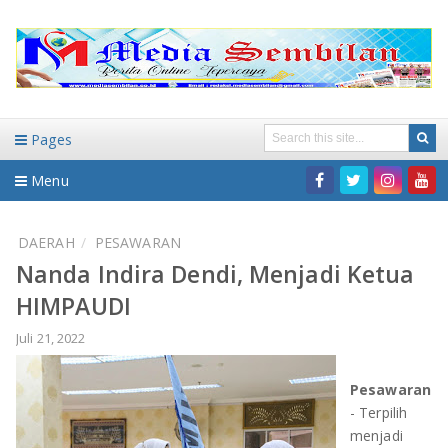
Pages
Menu
Home
DAERAH
PESAWARAN
Nanda Indira Dendi, Menjadi Ketua
DAERAH
HIMPAUDI
HUKUM-KRIMINAL
NASIONAL
Juli 21, 2022
PENDIDIKAN
DAERAH
Pesawaran
- Terpilih
WISATA
BANDAR LAMPUNG
menjadi