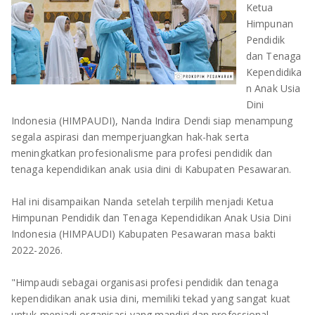
Ketua
OLAHRAGA
METRO
Himpunan
Pendidik
ADVETORIAL
LAMPUNG TENGAH
dan Tenaga
Kependidika
LAMPUNG UTARA
n Anak Usia
Dini
LAMPUNG TIMUR
Indonesia (HIMPAUDI), Nanda Indira Dendi siap menampung
segala aspirasi dan memperjuangkan hak-hak serta
LAMPUNG BARAT
meningkatkan profesionalisme para profesi pendidik dan
tenaga kependidikan anak usia dini di Kabupaten Pesawaran.
LAMPUNG SELATAN
Hal ini disampaikan Nanda setelah terpilih menjadi Ketua
PESAWARAN
Himpunan Pendidik dan Tenaga Kependidikan Anak Usia Dini
Indonesia (HIMPAUDI) Kabupaten Pesawaran masa bakti
TANGGAMUS
2022-2026.
PESISIR BARAT
"Himpaudi sebagai organisasi profesi pendidik dan tenaga
kependidikan anak usia dini, memiliki tekad yang sangat kuat
untuk menjadi organisasi yang mandiri dan professional,