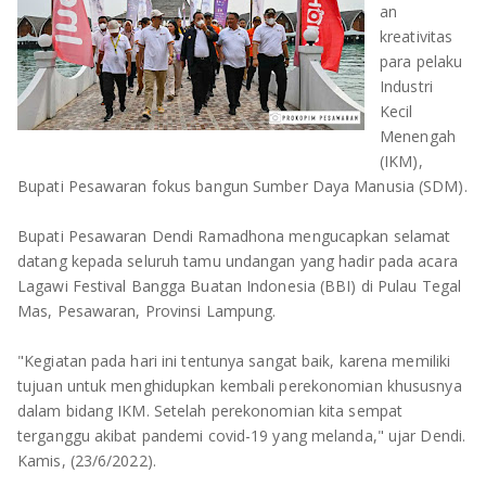
an
OLAHRAGA
METRO
kreativitas
para pelaku
ADVETORIAL
LAMPUNG TENGAH
Industri
Kecil
LAMPUNG UTARA
Menengah
(IKM),
LAMPUNG TIMUR
Bupati Pesawaran fokus bangun Sumber Daya Manusia (SDM).
LAMPUNG BARAT
Bupati Pesawaran Dendi Ramadhona mengucapkan selamat
datang kepada seluruh tamu undangan yang hadir pada acara
LAMPUNG SELATAN
Lagawi Festival Bangga Buatan Indonesia (BBI) di Pulau Tegal
Mas, Pesawaran, Provinsi Lampung.
PESAWARAN
"Kegiatan pada hari ini tentunya sangat baik, karena memiliki
TANGGAMUS
tujuan untuk menghidupkan kembali perekonomian khususnya
dalam bidang IKM. Setelah perekonomian kita sempat
PESISIR BARAT
terganggu akibat pandemi covid-19 yang melanda," ujar Dendi.
Kamis, (23/6/2022).