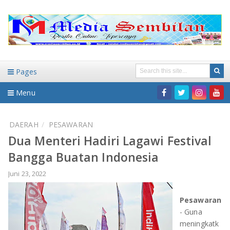
Pages
Menu
Home
DAERAH
PESAWARAN
Dua Menteri Hadiri Lagawi Festival
DAERAH
Bangga Buatan Indonesia
HUKUM-KRIMINAL
NASIONAL
Juni 23, 2022
PENDIDIKAN
DAERAH
Pesawaran
- Guna
WISATA
BANDAR LAMPUNG
meningkatk