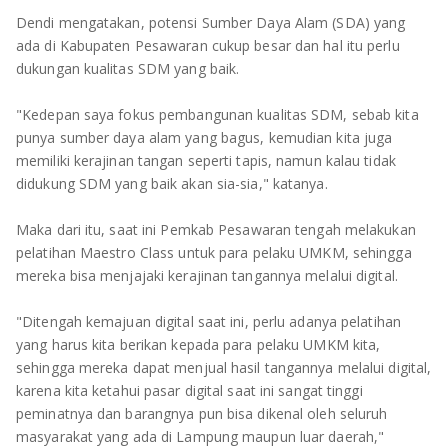
TULANG BAWANG
Dendi mengatakan, potensi Sumber Daya Alam (SDA) yang
ada di Kabupaten Pesawaran cukup besar dan hal itu perlu
TULANG BAWANG BARAT
dukungan kualitas SDM yang baik.
MESUJI
"Kedepan saya fokus pembangunan kualitas SDM, sebab kita
punya sumber daya alam yang bagus, kemudian kita juga
WAY KANAN
memiliki kerajinan tangan seperti tapis, namun kalau tidak
didukung SDM yang baik akan sia-sia," katanya.
PRINGSEWU
Maka dari itu, saat ini Pemkab Pesawaran tengah melakukan
pelatihan Maestro Class untuk para pelaku UMKM, sehingga
mereka bisa menjajaki kerajinan tangannya melalui digital.
"Ditengah kemajuan digital saat ini, perlu adanya pelatihan
yang harus kita berikan kepada para pelaku UMKM kita,
sehingga mereka dapat menjual hasil tangannya melalui digital,
karena kita ketahui pasar digital saat ini sangat tinggi
peminatnya dan barangnya pun bisa dikenal oleh seluruh
masyarakat yang ada di Lampung maupun luar daerah,"