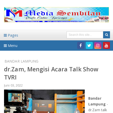
Pages
Menu
Home
BANDAR LAMPUNG
dr.Zam, Mengisi Acara Talk Show
DAERAH
TVRI
HUKUM-KRIMINAL
NASIONAL
Juni 03, 2022
PENDIDIKAN
DAERAH
Bandar
Lampung
-
WISATA
BANDAR LAMPUNG
dr.Zam talk