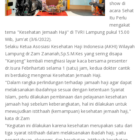
show di
OLAHRAGA
METRO
acara Sehat
Itu Perlu
ADVETORIAL
LAMPUNG TENGAH
mengakat
tema "Kesehatan Jemaah Haji" di TVRI Lampung pukul 15.00
LAMPUNG UTARA
Wib, Jum'at (3/6/2022).
Selaku Ketua Asosiasi Kesehatan Haji Indonesia (AKHI) Wilayah
LAMPUNG TIMUR
Lampung dr.Zam Zanariah,Sp.S.M.Kes yang sering disapa
"Kanjeng" kembali menghiasi layar kaca bersama presenter
LAMPUNG BARAT
dr.Isura Febrihartati selama 1 (satu) jam, kedua dokter cantik
ini berdialog mengenai Kesehatan Jemaah Haji.
LAMPUNG SELATAN
"Dalam rangka perlindungan terhadap jamaah haji agar dapat
melaksanakan ibadahnya sesuai dengan ketentuan Syariat
PESAWARAN
Islam, perlu dilakukan pembinaan dan pelayanan kesehatan
jamaah haji sebelum keberangkatan, hal ini dilakukan untuk
TANGGAMUS
mewujudkan istithaah (kemampuan) kesehatan jemaah haji,"
kata dr.Zam
PESISIR BARAT
"Kegiatan ini dilakukan karena kesehatan merupakan satu dari
tiga syarat istithaah dalam melaksanakan ibadah haji, yaitu
pengetahuan, ekonomi, dan kesehatan. Istithaah kesehatan