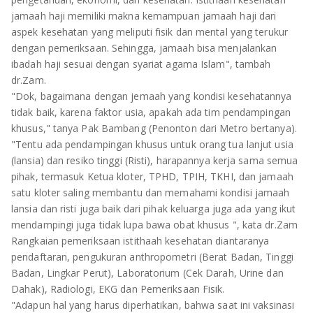
TULANG BAWANG
jamaah haji memiliki makna kemampuan jamaah haji dari
aspek kesehatan yang meliputi fisik dan mental yang terukur
TULANG BAWANG BARAT
dengan pemeriksaan. Sehingga, jamaah bisa menjalankan
ibadah haji sesuai dengan syariat agama Islam", tambah
MESUJI
dr.Zam.
"Dok, bagaimana dengan jemaah yang kondisi kesehatannya
WAY KANAN
tidak baik, karena faktor usia, apakah ada tim pendampingan
khusus," tanya Pak Bambang (Penonton dari Metro bertanya).
PRINGSEWU
"Tentu ada pendampingan khusus untuk orang tua lanjut usia
(lansia) dan resiko tinggi (Risti), harapannya kerja sama semua
pihak, termasuk Ketua kloter, TPHD, TPIH, TKHI, dan jamaah
satu kloter saling membantu dan memahami kondisi jamaah
lansia dan risti juga baik dari pihak keluarga juga ada yang ikut
mendampingi juga tidak lupa bawa obat khusus ", kata dr.Zam
Rangkaian pemeriksaan istithaah kesehatan diantaranya
pendaftaran, pengukuran anthropometri (Berat Badan, Tinggi
Badan, Lingkar Perut), Laboratorium (Cek Darah, Urine dan
Dahak), Radiologi, EKG dan Pemeriksaan Fisik.
"Adapun hal yang harus diperhatikan, bahwa saat ini vaksinasi