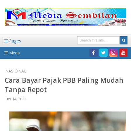
Pages
Menu
Home
NASIONAL
Cara Bayar Pajak PBB Paling Mudah
DAERAH
Tanpa Repot
HUKUM-KRIMINAL
NASIONAL
Juni 14, 2022
PENDIDIKAN
DAERAH
WISATA
BANDAR LAMPUNG