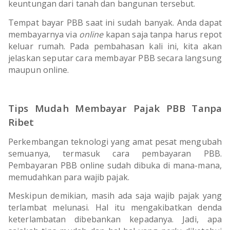
TULANG BAWANG
keuntungan dari tanah dan bangunan tersebut.
Tempat bayar PBB saat ini sudah banyak. Anda dapat
TULANG BAWANG BARAT
membayarnya via
online
kapan saja tanpa harus repot
keluar rumah. Pada pembahasan kali ini, kita akan
MESUJI
jelaskan seputar cara membayar PBB secara langsung
maupun online.
WAY KANAN
PRINGSEWU
Tips Mudah Membayar Pajak PBB Tanpa
Ribet
Perkembangan teknologi yang amat pesat mengubah
semuanya, termasuk cara pembayaran PBB.
Pembayaran PBB online sudah dibuka di mana-mana,
memudahkan para wajib pajak.
Meskipun demikian, masih ada saja wajib pajak yang
terlambat melunasi. Hal itu mengakibatkan denda
keterlambatan dibebankan kepadanya. Jadi, apa