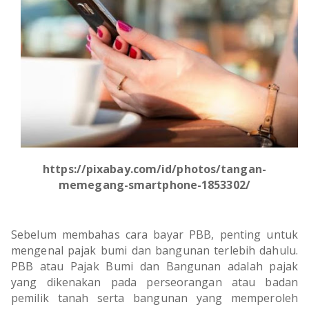
OLAHRAGA
METRO
ADVETORIAL
LAMPUNG TENGAH
LAMPUNG UTARA
LAMPUNG TIMUR
LAMPUNG BARAT
https://pixabay.com/id/photos/tangan-
LAMPUNG SELATAN
memegang-smartphone-1853302/
PESAWARAN
Sebelum membahas cara bayar PBB, penting untuk
TANGGAMUS
mengenal pajak bumi dan bangunan terlebih dahulu.
PBB atau Pajak Bumi dan Bangunan adalah pajak
PESISIR BARAT
yang dikenakan pada perseorangan atau badan
pemilik tanah serta bangunan yang memperoleh