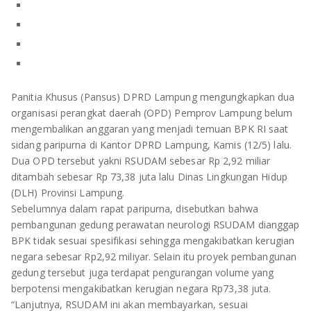
OLAHRAGA
METRO
ADVETORIAL
LAMPUNG TENGAH
LAMPUNG UTARA
Panitia Khusus (Pansus) DPRD Lampung mengungkapkan dua
LAMPUNG TIMUR
organisasi perangkat daerah (OPD) Pemprov Lampung belum
mengembalikan anggaran yang menjadi temuan BPK RI saat
sidang paripurna di Kantor DPRD Lampung, Kamis (12/5) lalu.
LAMPUNG BARAT
Dua OPD tersebut yakni RSUDAM sebesar Rp 2,92 miliar
ditambah sebesar Rp 73,38 juta lalu Dinas Lingkungan Hidup
LAMPUNG SELATAN
(DLH) Provinsi Lampung.
Sebelumnya dalam rapat paripurna, disebutkan bahwa
PESAWARAN
pembangunan gedung perawatan neurologi RSUDAM dianggap
BPK tidak sesuai spesifikasi sehingga mengakibatkan kerugian
TANGGAMUS
negara sebesar Rp2,92 miliyar. Selain itu proyek pembangunan
gedung tersebut juga terdapat pengurangan volume yang
PESISIR BARAT
berpotensi mengakibatkan kerugian negara Rp73,38 juta.
“Lanjutnya, RSUDAM ini akan membayarkan, sesuai