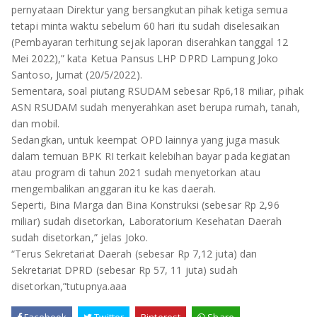
TULANG BAWANG
pernyataan Direktur yang bersangkutan pihak ketiga semua
tetapi minta waktu sebelum 60 hari itu sudah diselesaikan
TULANG BAWANG BARAT
(Pembayaran terhitung sejak laporan diserahkan tanggal 12
Mei 2022),” kata Ketua Pansus LHP DPRD Lampung Joko
MESUJI
Santoso, Jumat (20/5/2022).
Sementara, soal piutang RSUDAM sebesar Rp6,18 miliar, pihak
WAY KANAN
ASN RSUDAM sudah menyerahkan aset berupa rumah, tanah,
dan mobil.
PRINGSEWU
Sedangkan, untuk keempat OPD lainnya yang juga masuk
dalam temuan BPK RI terkait kelebihan bayar pada kegiatan
atau program di tahun 2021 sudah menyetorkan atau
mengembalikan anggaran itu ke kas daerah.
Seperti, Bina Marga dan Bina Konstruksi (sebesar Rp 2,96
miliar) sudah disetorkan, Laboratorium Kesehatan Daerah
sudah disetorkan,” jelas Joko.
“Terus Sekretariat Daerah (sebesar Rp 7,12 juta) dan
Sekretariat DPRD (sebesar Rp 57, 11 juta) sudah
disetorkan,”tutupnya.aaa