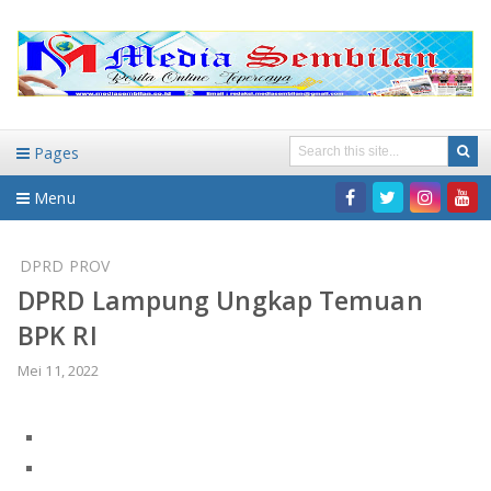
Pages
Menu
Home
DPRD PROV
DPRD Lampung Ungkap Temuan
DAERAH
BPK RI
HUKUM-KRIMINAL
NASIONAL
Mei 11, 2022
PENDIDIKAN
DAERAH
WISATA
BANDAR LAMPUNG