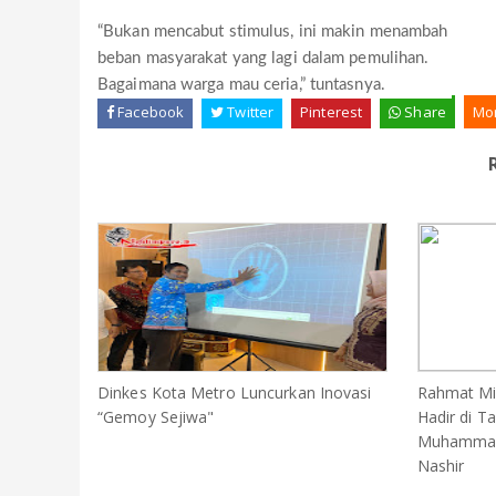
“Bukan mencabut stimulus, ini makin menambah
beban masyarakat yang lagi dalam pemulihan.
Bagaimana warga mau ceria,” tuntasnya.
Facebook
Twitter
Pinterest
Share
Mo
Dinkes Kota Metro Luncurkan Inovasi
Rahmat Mir
“Gemoy Sejiwa"
Hadir di T
Muhammadi
Nashir