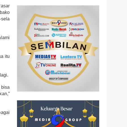
Pasar
bako
-sela
alami
a itu
agi.
 bisa
kan,”
bagai