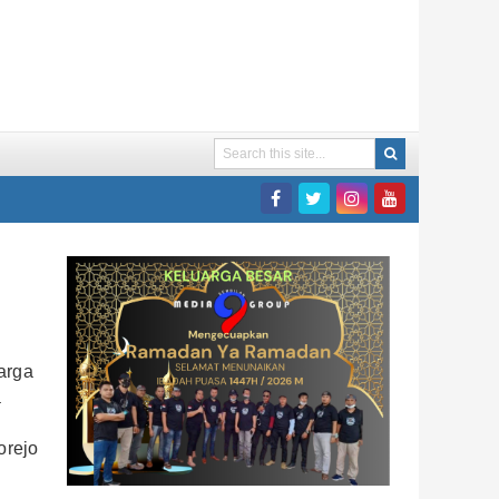
arga
a
orejo