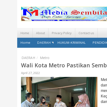
Home
About
Privacy Policy
Contact us
Home
DAERAH
HUKUM-KRIMINAL
PENDIDI
DAERAH
Metro
Wali Kota Metro Pastikan Sem
April 27, 2022
Me
dan
men
Keg
dan