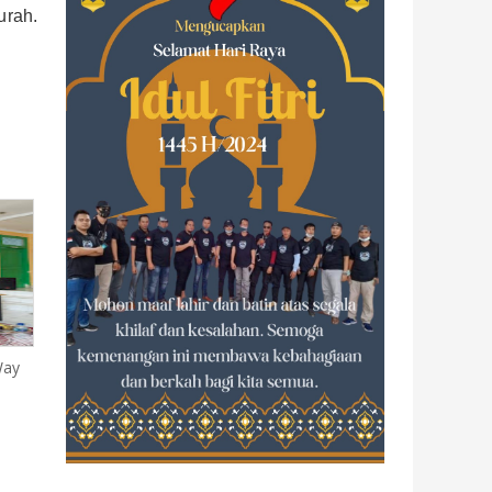
urah.
Way