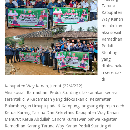
OLAHRAGA
METRO
Taruna
Kabupaten
ADVETORIAL
LAMPUNG TENGAH
Way Kanan
melakukan
aksi sosial
LAMPUNG UTARA
Ramadhan
Peduli
LAMPUNG TIMUR
Stunting
yang
LAMPUNG BARAT
dilaksanaka
n serentak
LAMPUNG SELATAN
di
Kabupaten Way Kanan, Jumat (22/4/222).
PESAWARAN
Aksi sosial Ramadhan Peduli Stunting dilaksanakan secara
serentak di 9 Kecamatan yang difokuskan di Kecamatan
TANGGAMUS
Balambangan Umupu pada 6 Kampung langsung dipimpin oleh
Ketua Karang Taruna Dan Sekretaris Kabupaten Way Kanan.
PESISIR BARAT
Menurut Ketua Abdullah Candra Kurniawan bahwa kegiatan
Ramadhan Karang Taruna Way Kanan Peduli Stunting di