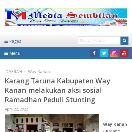
Pages
Menu
Home
DAERAH
Way Kanan.
Karang Taruna Kabupaten Way
DAERAH
Kanan melakukan aksi sosial
HUKUM-KRIMINAL
NASIONAL
Ramadhan Peduli Stunting
PENDIDIKAN
DAERAH
April 22, 2022
WISATA
BANDAR LAMPUNG
Way Kanan
- Karang