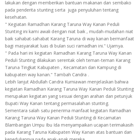
TULANG BAWANG
lakukan dengan memberikan bantuan makanan dan sembako
pada penderita stunting serta juga penyuluhan tentang
TULANG BAWANG BARAT
kesehatan.
" Kegiatan Ramadhan Karang Taruna Way Kanan Peduli
MESUJI
Stunting ini kami awali dengan niat baik , mudah-mudahan niat
baik sahabat-sahabat Karang Taruna di way kanan bermanfaat
WAY KANAN
bagi masyarakat luas di bulan suci ramadhan ini." Ujarnya.
" Pada hari ini kegiatan Ramadhan Karang Taruna Way Kanan
Peduli Stunting dilakukan serentak oleh teman-teman Karang
PRINGSEWU
Taruna Tingkat Kabupaten , Kecamatan dan Kampung di
kabupaten way kanan." Tambah Candra .
Lebih lanjut Abdullah Candra Kurniawan menjelaskan bahwa
kegiatan Ramadhan Karang Taruna Way Kanan Peduli Stunting
merupakan kegiatan yang sesuai dengan arahan dan petunjuk
Bupati Way Kanan tentang permasalahan stunting.
Sementara salah satu penerima manfaat kegiatan Ramadhan
Karang Taruna Way Kanan Peduli Stunting di Kecamatan
Blambangan Umpu Ibu Ida menyampaikan ucapan terimakasih
pada Karang Taruna Kabupaten Way Kanan atas bantuan dan
kepeduliannya pada anak-anak mereka.