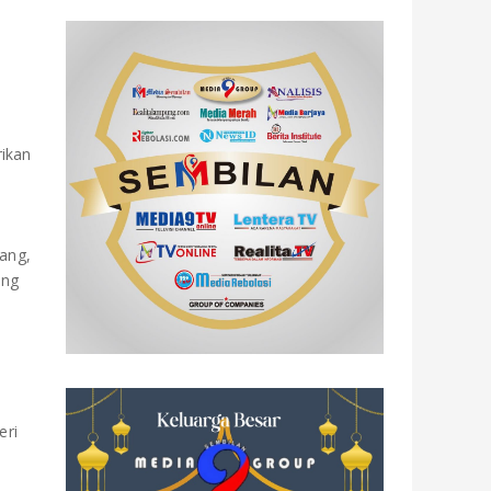
ikan
ang,
ang
,
eri