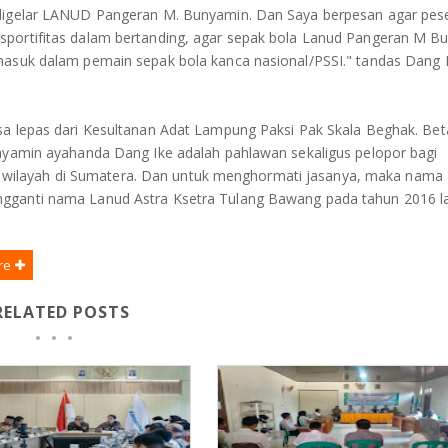
 digelar LANUD Pangeran M. Bunyamin. Dan Saya berpesan agar pes
sportifitas dalam bertanding, agar sepak bola Lanud Pangeran M B
 masuk dalam pemain sepak bola kanca nasional/PSSI." tandas Dang 
sa lepas dari Kesultanan Adat Lampung Paksi Pak Skala Beghak. Be
unyamin ayahanda Dang Ike adalah pahlawan sekaligus pelopor bagi
wilayah di Sumatera. Dan untuk menghormati jasanya, maka nama
gganti nama Lanud Astra Ksetra Tulang Bawang pada tahun 2016 la
re
RELATED POSTS