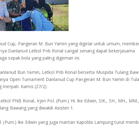
d Cup, Pangeran M. Bun Yamin yang digelar untuk umum, member
nanya Danlanud Letkol Pnb Ronal sangat senang dapat bekerjasama
a sepak bola yang paling digemari ini.
Danlanud Bun Yamin, Letkol Pnb Ronal berserta Muspida Tulang Baw
kanya Open Turnament Danlanud Cup Pangeran M. Bun Yamin di Tul
 merpati. Kamis (27/2).
ol PNB Ronal, Irjen Pol. (Purn.) Hi. Ike Edwin, SIK., SH., MH., MM.
ang Bawang yang diwakili Asisten 1.
l. (Purn.) Ike Edwin yang juga mantan Kapolda Lampung turut memb