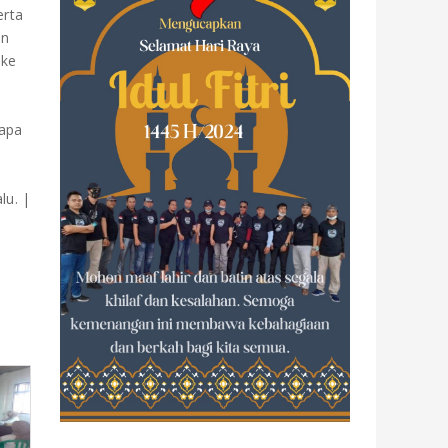
erta
un
Ike
tapa
lu. |